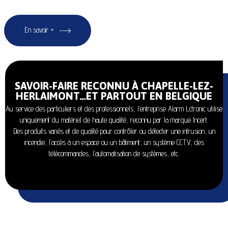
En savoir +
SAVOIR-FAIRE RECONNU À CHAPELLE-LEZ-
HERLAIMONT…ET PARTOUT EN BELGIQUE
Au service des particuliers et des professionnels, l’entreprise Alarm Lctronic utilise
uniquement du matériel de haute qualité, reconnu par la marque Incert.
Des produits variés et de qualité pour contrôler ou détecter une intrusion, un
incendie, l’accès à un espace ou un bâtiment, un système CCTV, des
télécommandes, l’automatisation de systèmes, etc.