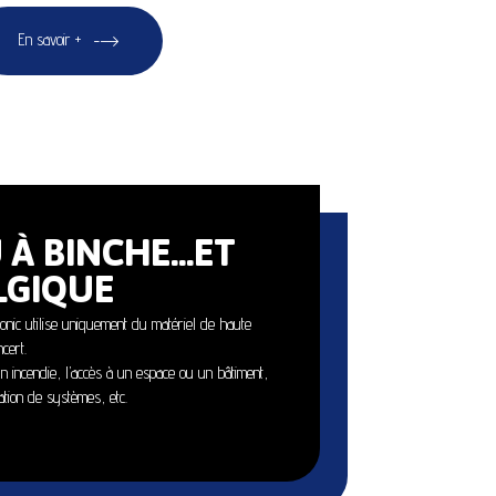
En savoir +
 À BINCHE…ET
LGIQUE
ronic utilise uniquement du matériel de haute
cert.
un incendie, l’accès à un espace ou un bâtiment,
tion de systèmes, etc.