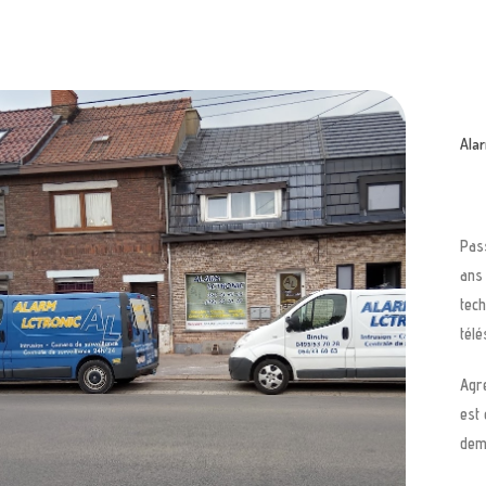
Ala
Pass
ans 
tech
télé
Agré
est 
dem