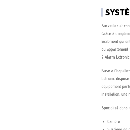
SYSTÈ
Surveillez et con
Grâce à d’ingéni
facilement qui e
ou appartement ?
? Alarm Lctronic
Basé à Chapelle-
Lctronic dispose
équipement parfa
installation, un
Spécialisé dans 
Caméra
Système de 