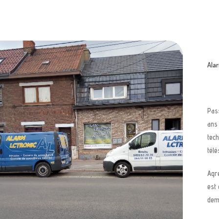
Ala
Pass
ans 
tech
télé
Agré
est 
dem