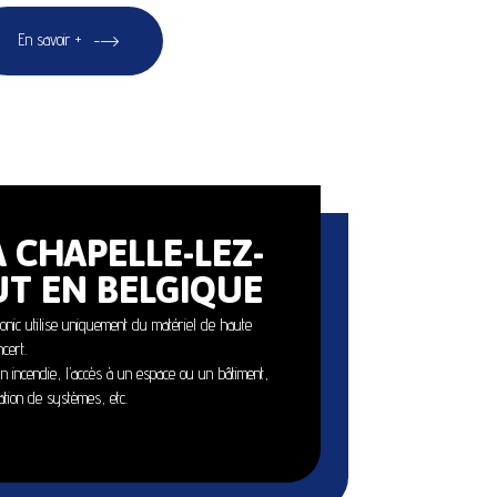
En savoir +
 CHAPELLE-LEZ-
T EN BELGIQUE
ronic utilise uniquement du matériel de haute
cert.
un incendie, l’accès à un espace ou un bâtiment,
tion de systèmes, etc.