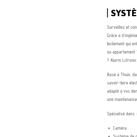
SYSTÈ
Surveillez et con
Grâce à d’ingéni
facilement qui e
ou appartement ?
? Alarm Lctronic
Basé à Thuin, dan
savoir-faire éle
adapté à vos dem
une maintenance
Spécialisé dans 
Caméra
Système de 