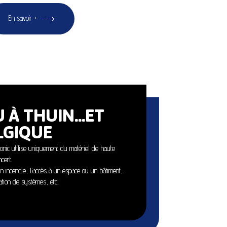
En savoir +
U À THUIN…ET
LGIQUE
ronic utilise uniquement du matériel de haute
cert.
un incendie, l’accès à un espace ou un bâtiment,
tion de systèmes, etc.