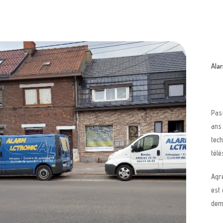
Ala
Pass
ans 
tech
télé
Agré
est 
dem