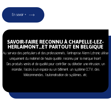
En savoir +
SAVOIR-FAIRE RECONNU À CHAPELLE-LEZ-
HERLAIMONT…ET PARTOUT EN BELGIQUE
Au service des particuliers et des professionnels, l’entreprise Alarm Lctronic utilise
uniquement du matériel de haute qualité, reconnu par la marque Incert.
Des produits variés et de qualité pour contrôler ou détecter une intrusion, un
incendie, l’accès à un espace ou un bâtiment, un système CCTV, des
télécommandes, l’automatisation de systèmes, etc.